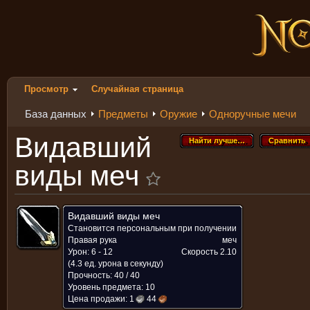
Просмотр
Случайная страница
База данных
Предметы
Оружие
Одноручные мечи
Видавший
Найти лучше…
Сравнить
Найти лучше…
Сравнить
виды меч
Видавший виды меч
Становится персональным при получении
Правая рука
меч
Урон: 6 - 12
Скорость
2.10
(4.3 ед. урона в секунду)
Прочность: 40 / 40
Уровень предмета: 10
Цена продажи:
1
44