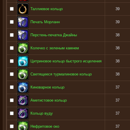
Таллиевое кольцо
39
Печать Морланн
39
Перстень-печатка Джайны
38
Колечко с зеленым камнем
38
Цитриновое кольцо быстрого исцеления
38
Светящееся турмалиновое кольцо
38
Киноварное кольцо
37
Аметистовое кольцо
37
Кольцо вуду
37
Нефритовое око
37