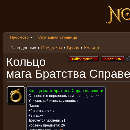
Просмотр
Случайная страница
База данных
Предметы
Броня
Кольца
Кольцо
Найти лучше…
Сравнить
Найти лучше…
Сравнить
мага Братства Справ
Кольцо мага Братства Справедливости
Становится персональным при надевании
Уникальный использующийся
Палец
+4 к интеллекту
+3 к духу
Требуется уровень: 21
Уровень предмета: 26