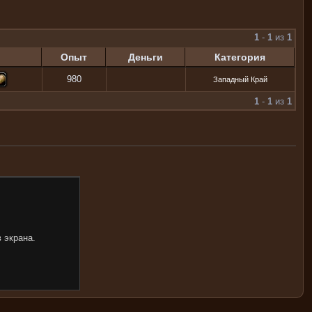
1
-
1
из
1
Опыт
Деньги
Категория
980
Западный Край
1
-
1
из
1
 экрана.