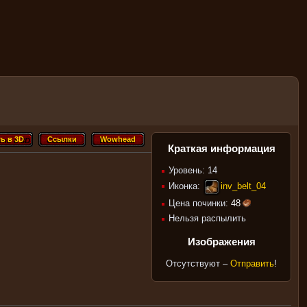
ь в 3D
Ссылки
Wowhead
ть в 3D
Ссылки
Wowhead
Краткая информация
Уровень: 14
Иконка:
inv_belt_04
Цена починки:
48
Нельзя распылить
Изображения
Отсутствуют –
Отправить
!