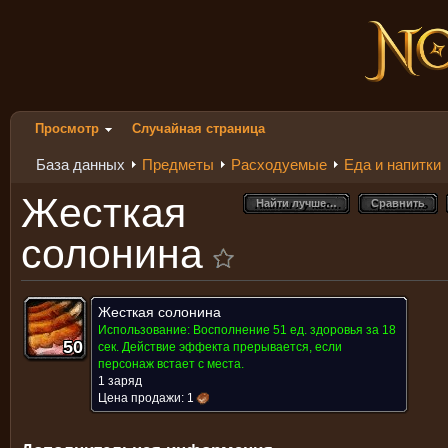
Просмотр
Случайная страница
База данных
Предметы
Расходуемые
Еда и напитки
Жесткая
Найти лучше…
Сравнить
Найти лучше…
Сравнить
солонина
Жесткая солонина
Использование:
Восполнение 51 ед. здоровья за 18
50
50
50
50
50
50
50
50
50
сек. Действие эффекта прерывается, если
персонаж встает с места.
1 заряд
Цена продажи:
1