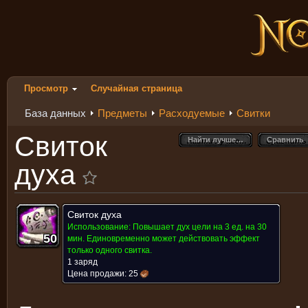
Просмотр
Случайная страница
База данных
Предметы
Расходуемые
Свитки
Свиток
Найти лучше…
Сравнить
Найти лучше…
Сравнить
духа
Свиток духа
Использование:
Повышает дух цели на 3 ед. на 30
50
50
50
50
50
50
50
50
50
мин. Единовременно может действовать эффект
только одного свитка.
1 заряд
Цена продажи:
25