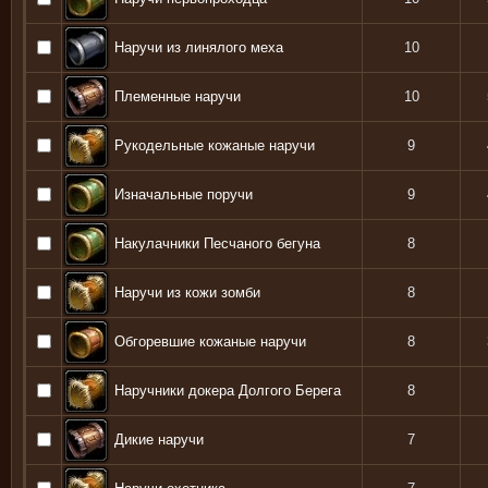
Наручи из линялого меха
10
Племенные наручи
10
Рукодельные кожаные наручи
9
Изначальные поручи
9
Накулачники Песчаного бегуна
8
Наручи из кожи зомби
8
Обгоревшие кожаные наручи
8
Наручники докера Долгого Берега
8
Дикие наручи
7