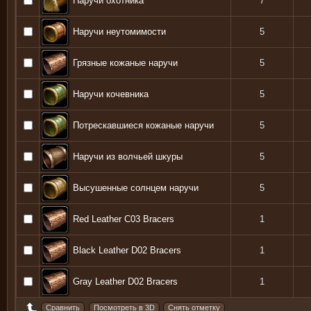
Наручи охотника
7
Наручи неутомимости
5
Грязные кожаные наручи
5
Наручи кочевника
5
Потрескавшиеся кожаные наручи
5
Наручи из волчьей шкуры
5
Высушенные солнцем наручи
5
Red Leather C03 Bracers
1
Black Leather D02 Bracers
1
Gray Leather D02 Bracers
1