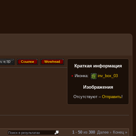
ь в 3D
Ссылки
Wowhead
ть в 3D
Ссылки
Wowhead
Краткая информация
Иконка:
inv_box_03
Изображения
Отсутствуют –
Отправить
!
1
-
50
из
300
Далее ›
Конец »