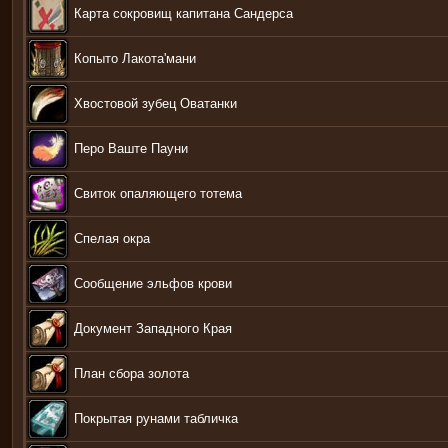
Карта сокровищ капитана Сандерса
Копыто Лакота'мани
Хвостовой зубец Оватанки
Перо Ваште Пауни
Свиток опаляющего тотема
Спелая окра
Сообщение эльфов крови
Документ Западного Края
План сбора золота
Покрытая рунами табличка