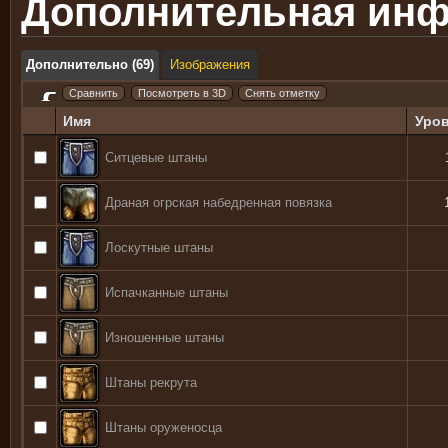
Дополнительная ин
Дополнительно (69)
Изображения
Имя
Уро
Ситцевые штаны
Драная огрская набедренная повязка
Лоскутные штаны
Испачканные штаны
Изношенные штаны
Штаны рекрута
Штаны оруженосца