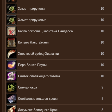
Хлыст приручения
10
Хлыст приручения
10
Карта сокровищ капитана Сандерса
10
Копыто Лакота'мани
10
Хвостовой зубец Оватанки
10
Перо Ваште Пауни
10
Свиток опаляющего тотема
10
Спелая окра
9
Сообщение эльфов крови
8
Документ Западного Края
8