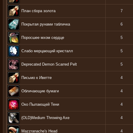
План сбора золота
7
Покрытая рунами табличка
6
Поросшее мхом сердце
5
Слабо мерцающий кристалл
5
Deprecated Demon Scarred Pelt
5
Письмо к Иветте
4
Обличающие бумаги
4
Око Пылающей Тени
4
(OLD)Medium Throwing Axe
4
Mazzranache's Head
4