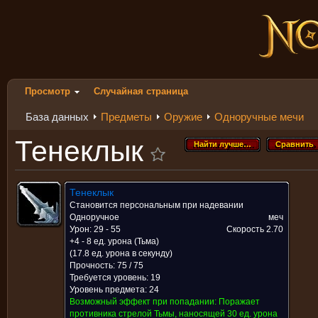
Просмотр
Случайная страница
База данных
Предметы
Оружие
Одноручные мечи
Тенеклык
Найти лучше…
Сравнить
Найти лучше…
Сравнить
Тенеклык
Становится персональным при надевании
Одноручное
меч
Урон: 29 - 55
Скорость
2.70
+4 - 8 ед. урона (Тьма)
(17.8 ед. урона в секунду)
Прочность: 75 / 75
Требуется уровень: 19
Уровень предмета: 24
Возможный эффект при попадании:
Поражает
противника стрелой Тьмы, наносящей 30 ед. урона