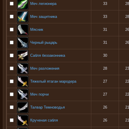
Меч легионера
33
2
Меч защитника
33
2
Мясник
31
2
Черный рыцарь
31
2
Сабля беззаконника
30
Меч разложения
28
2
Тяжелый ятаган мародера
27
2
Меч порчи
27
2
Талвар Темноводья
26
2
Крученая сабля
26
2