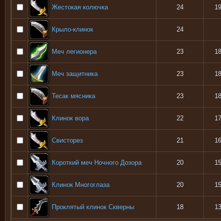
Жестокая колючка
24
1
Крыло-клинок
24
Меч легионера
23
1
Меч защитника
23
1
Тесак мясника
23
1
Клинок вора
22
1
Свисторез
21
1
Короткий меч Ночного Дозора
20
1
Клинок Многоглаза
20
1
Проклятый клинок Скверны
18
1