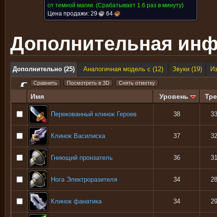
от темной магии.
(Срабатывает 1.6 раз в минуту)
Цена продажи:
29
64
Дополнительная ин
Дополнительно (25)
Аналогичная модель с (12)
Звуки (19)
И
Имя
Уровень
Тре
Перекованный клинок Героев
38
3
Клинок Василиска
37
3
Гниющий пронзатель
36
3
Нога Электроразителя
34
2
Клинок фанатика
34
2