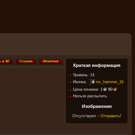
 в 3D
Ссылки
Wowhead
ь в 3D
Ссылки
Wowhead
Краткая информация
Уровень: 14
Иконка:
inv_hammer_16
Цена починки:
1
80
Нельзя распылить
Изображения
Отсутствуют –
Отправить
!