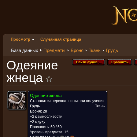
Просмотр
Случайная страница
База данных
Предметы
Броня
Ткань
Грудь
Одеяние
Найти лучше…
Сравнить
Найти лучше…
Сравнить
жнеца
Одеяние жнеца
Становится персональным при получении
Грудь
Ткань
Броня: 28
+2 к выносливости
+2 к духу
Прочность: 50 / 50
Уровень предмета: 15