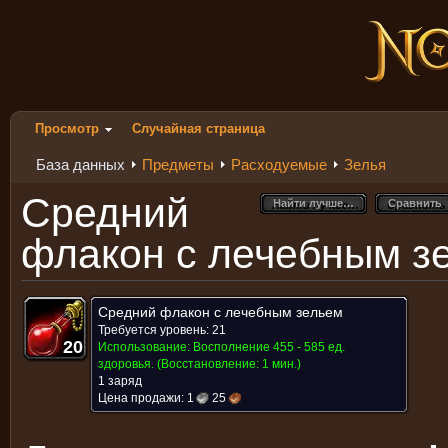
Просмотр
Случайная страница
База данных
Предметы
Расходуемые
Зелья
Средний
Найти лучше…
Сравнить
Найти лучше…
Сравнить
флакон с лечебным з
Средний флакон с лечебным зельем
Требуется уровень: 21
20
20
20
20
20
20
20
20
20
Использование:
Восполнение 455 - 585 ед.
здоровья.
(Восстановление: 1 мин.)
1 заряд
Цена продажи:
1
25