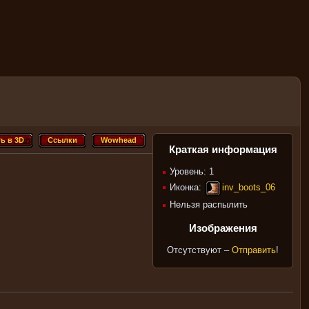
ь в 3D
Ссылки
Wowhead
ть в 3D
Ссылки
Wowhead
Краткая информация
Уровень: 1
Иконка:
inv_boots_06
Нельзя распылить
Изображения
Отсутствуют –
Отправить
!