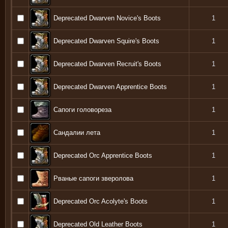
Deprecated Dwarven Novice's Boots
1
Deprecated Dwarven Squire's Boots
1
Deprecated Dwarven Recruit's Boots
1
Deprecated Dwarven Apprentice Boots
1
Сапоги головореза
1
Сандалии лета
1
Deprecated Orc Apprentice Boots
1
Рваные сапоги зверолова
1
Deprecated Orc Acolyte's Boots
1
Deprecated Old Leather Boots
1