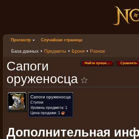
Просмотр
Случайная страница
База данных
Предметы
Броня
Разное
Сапоги
Найти лучше…
Сравнить
Найти лучше…
Сравнить
оруженосца
Сапоги оруженосца
Ступни
Уровень предмета: 1
Цена продажи:
1
Дополнительная ин