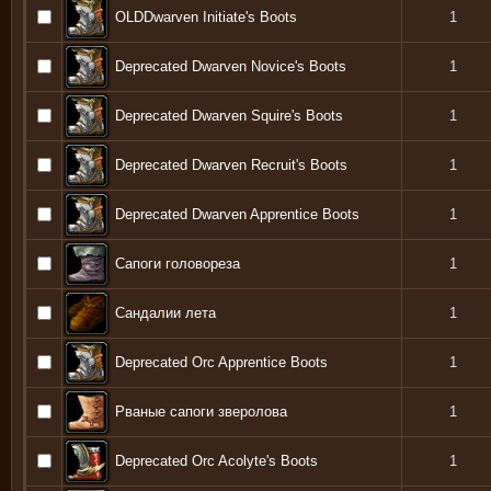
OLDDwarven Initiate's Boots
1
Deprecated Dwarven Novice's Boots
1
Deprecated Dwarven Squire's Boots
1
Deprecated Dwarven Recruit's Boots
1
Deprecated Dwarven Apprentice Boots
1
Сапоги головореза
1
Сандалии лета
1
Deprecated Orc Apprentice Boots
1
Рваные сапоги зверолова
1
Deprecated Orc Acolyte's Boots
1