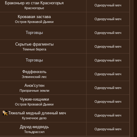
Браконьер из стаи Красногорья
Одноручный меч
Красногорье
Кровавая застава
Одноручный меч
Остров Кровавой Дымки
Торговцы
Одноручный меч
Скрытые фрагменты
Одноручный меч
Темные берега
Торговцы
Одноручный меч
Федфенхель
Одноручный меч
Элвиннский лес
Анок'сутен
Одноручный меч
Призрачные земли
Чужие-хищники
Одноручный меч
Остров Кровавой Дымки
Тяжелый медный длинный меч
Одноручный меч
Кузнечное дело
Друид-медведь
Одноручный меч
Тельдрассил