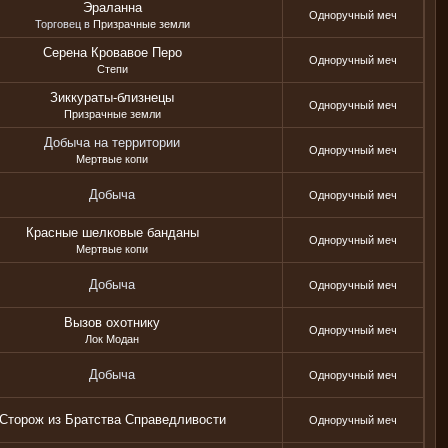
Эраланна
Одноручный меч
Торговец в
Призрачные земли
Серена Кровавое Перо
Одноручный меч
Степи
Зиккураты-близнецы
Одноручный меч
Призрачные земли
Добыча на территории
Одноручный меч
Мертвые копи
Добыча
Одноручный меч
Красные шелковые банданы
Одноручный меч
Мертвые копи
Добыча
Одноручный меч
Вызов охотнику
Одноручный меч
Лок Модан
Добыча
Одноручный меч
Сторож из Братства Справедливости
Одноручный меч