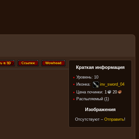
ь в 3D
Ссылки
Wowhead
ть в 3D
Ссылки
Wowhead
Краткая информация
Уровень: 10
Иконка:
inv_sword_04
Цена починки:
1
20
Распыляемый (
1
)
Изображения
Отсутствуют –
Отправить
!