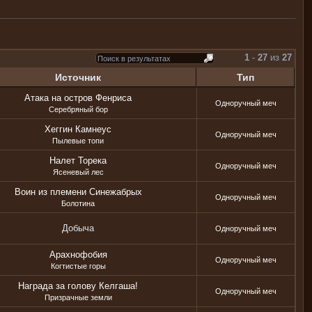
1
-
27
из
27
Источник
Тип
Атака на остров Фенриса
Одноручный меч
Серебряный бор
Хеггин Камнеус
Одноручный меч
Пылевые топи
Налет Торека
Одноручный меч
Ясеневый лес
Воин из племени Синежабрых
Одноручный меч
Болотина
Добыча
Одноручный меч
Арахнофобия
Одноручный меч
Когтистые горы
Награда за голову Келгаша!
Одноручный меч
Призрачные земли