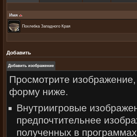
Имя
Похлебка Западного Края
5
5
5
5
5
5
5
5
5
Добавить
Добавить изображение
Просмотрите изображение,
форму ниже.
Внутриигровые изображе
предпочтительнее изобра
полученных в программах