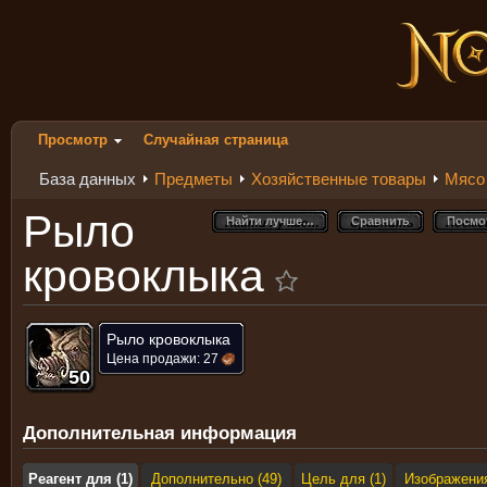
Просмотр
Случайная страница
База данных
Предметы
Хозяйственные товары
Мясо
Рыло
Найти лучше…
Сравнить
Посмо
Найти лучше…
Сравнить
Посмо
кровоклыка
Рыло кровоклыка
Цена продажи:
27
50
50
50
50
50
50
50
50
50
Дополнительная информация
Реагент для (1)
Дополнительно (49)
Цель для (1)
Изображени