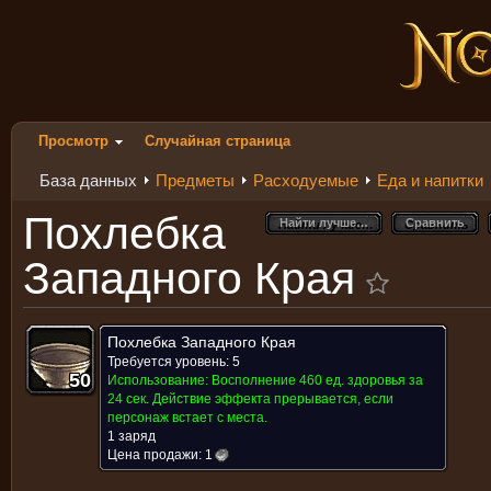
Просмотр
Случайная страница
База данных
Предметы
Расходуемые
Еда и напитки
Похлебка
Найти лучше…
Сравнить
Найти лучше…
Сравнить
Западного Края
Похлебка Западного Края
Требуется уровень: 5
50
50
50
50
50
50
50
50
50
Использование:
Восполнение 460 ед. здоровья за
24 сек. Действие эффекта прерывается, если
персонаж встает с места.
1 заряд
Цена продажи:
1