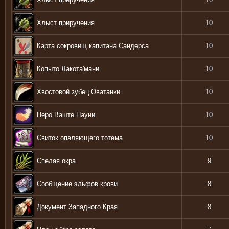
Хлыст приручения
10
Карта сокровищ капитана Сандерса
10
Копыто Лакота'мани
10
Хвостовой зубец Оватанки
10
Перо Ваште Пауни
10
Свиток опаляющего тотема
10
Спелая окра
9
Сообщение эльфов крови
8
Документ Западного Края
8