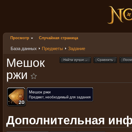
Просмотр
Случайная страница
База данных
Предметы
Задание
Мешок
Найти лучше…
Сравнить
Посм
Найти лучше…
Сравнить
Посм
ржи
Мешок ржи
Предмет, необходимый для задания
20
20
20
20
20
20
20
20
20
Дополнительная ин