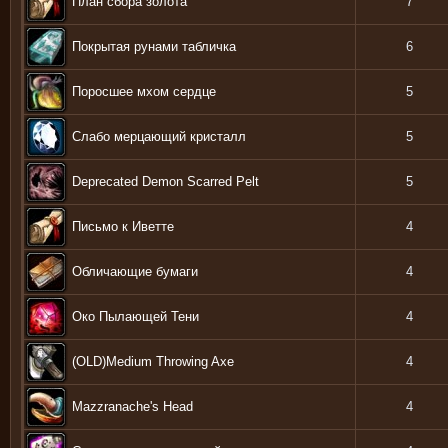
План сбора золота
7
Покрытая рунами табличка
6
Поросшее мхом сердце
5
Слабо мерцающий кристалл
5
Deprecated Demon Scarred Pelt
5
Письмо к Иветте
4
Обличающие бумаги
4
Око Пылающей Тени
4
(OLD)Medium Throwing Axe
4
Mazzranache's Head
4