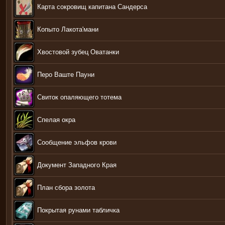
Карта сокровищ капитана Сандерса
Копыто Лакота'мани
Хвостовой зубец Оватанки
Перо Ваште Пауни
Свиток опаляющего тотема
Спелая окра
Сообщение эльфов крови
Документ Западного Края
План сбора золота
Покрытая рунами табличка