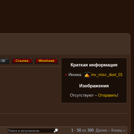
 3D
Ссылки
Wowhead
в 3D
Ссылки
Wowhead
Краткая информация
Иконка:
inv_misc_dust_01
Изображения
Отсутствуют –
Отправить
!
1
-
50
из
300
Далее ›
Конец »