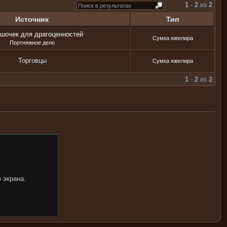
1
-
2
из
2
Источник
Тип
шочек для драгоценностей
Сумка ювелира
Портняжное дело
Торговцы
Сумка ювелира
1
-
2
из
2
 экрана.