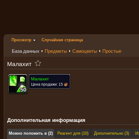
Просмотр
Случайная страница
База данных
Предметы
Самоцветы
Простые
Малахит
Малахит
Цена продажи:
15
50
50
50
50
50
50
50
50
50
Дополнительная информация
Можно положить в (2)
Реагент для (10)
Дополнительно (3)
И