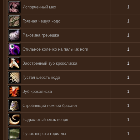
Испорченный мех
1
Грязная чешуя кодо
1
Раковина гребешка
1
Стильное колечко на пальчик ноги
1
Заостренный зуб кроколиска
1
Густая шерсть кодо
1
Зуб кроколиска
1
Стройнящий ножной браслет
1
Надколотый клык вепря
1
Пучок шерсти гориллы
1