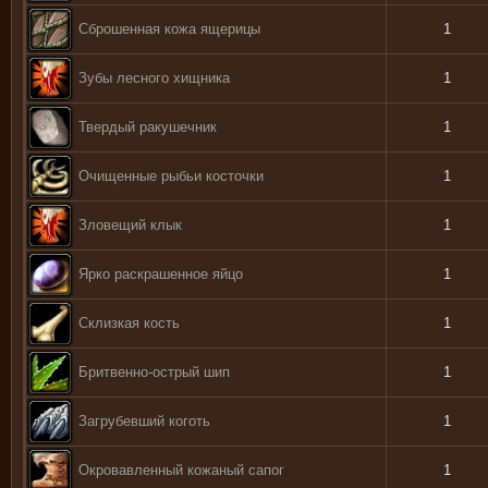
Сброшенная кожа ящерицы
1
Зубы лесного хищника
1
Твердый ракушечник
1
Очищенные рыбьи косточки
1
Зловещий клык
1
Ярко раскрашенное яйцо
1
Склизкая кость
1
Бритвенно-острый шип
1
Загрубевший коготь
1
Окровавленный кожаный сапог
1