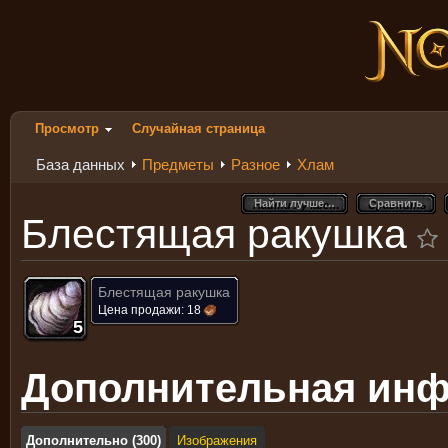
Просмотр
Случайная страница
База данных
Предметы
Разное
Хлам
Найти лучше…
Сравнить
Найти лучше…
Сравнить
Блестящая ракушка
Блестящая ракушка
Цена продажи:
18
5
5
5
5
5
5
5
5
5
Дополнительная ин
Дополнительно (300)
Изображения