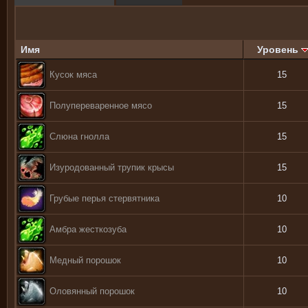
Имя
Уровень
Кусок мяса
15
Полупереваренное мясо
15
Слюна гнолла
15
Изуродованный трупик крысы
15
Грубые перья стервятника
10
Амбра жесткозуба
10
Медный порошок
10
Оловянный порошок
10