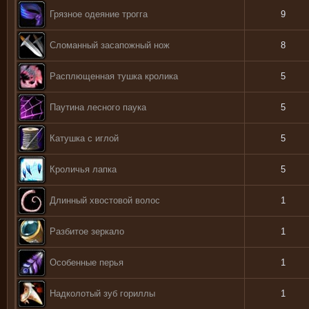
Грязное одеяние трогга
9
Сломанный засапожный нож
8
Расплющенная тушка кролика
5
Паутина лесного паука
5
Катушка с иглой
5
Кроличья лапка
5
Длинный хвостовой волос
1
Разбитое зеркало
1
Особенные перья
1
Надколотый зуб гориллы
1