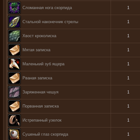
Сломанная нога скорпида
1
Стальной наконечник стрелы
1
Хвост кроколиска
1
Мятая записка
1
Маленький зуб ящера
1
Рваная записка
1
Заряженная чешуя
1
Порванная записка
1
Истрепанный узелок
1
Сушеный глаз скорпида
1