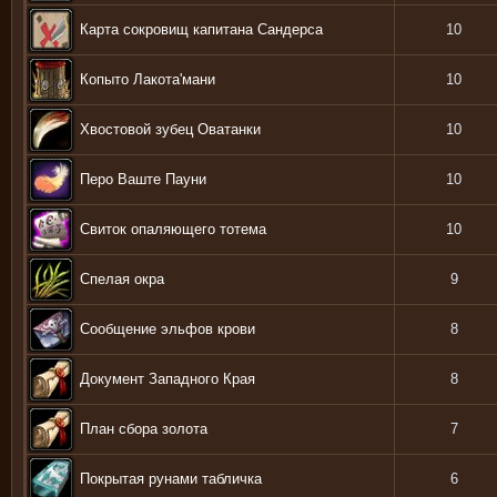
Карта сокровищ капитана Сандерса
10
Копыто Лакота'мани
10
Хвостовой зубец Оватанки
10
Перо Ваште Пауни
10
Свиток опаляющего тотема
10
Спелая окра
9
Сообщение эльфов крови
8
Документ Западного Края
8
План сбора золота
7
Покрытая рунами табличка
6