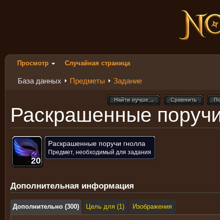
Просмотр
Случайная страница
База данных
Предметы
Задание
Найти лучше…
Сравнить
По
Найти лучше…
Сравнить
По
Раскрашенные поручи
Раскрашенные поручи гнолла
Предмет, необходимый для задания
20
20
20
20
20
20
20
20
20
Дополнительная информация
Дополнительно (300)
Цель для (1)
Изображения