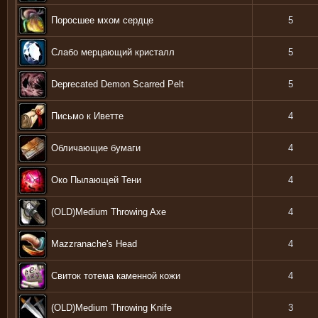
Поросшее мхом сердце
5
Слабо мерцающий кристалл
5
Deprecated Demon Scarred Pelt
5
Письмо к Иветте
4
Обличающие бумаги
4
Око Пылающей Тени
4
(OLD)Medium Throwing Axe
4
Mazzranache's Head
4
Свиток тотема каменной кожи
4
(OLD)Medium Throwing Knife
3