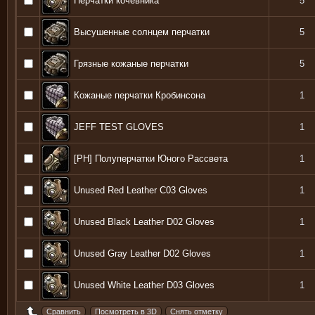
Перчатки кочевника
5
Высушенные солнцем перчатки
5
Грязные кожаные перчатки
5
Кожаные перчатки Кробинсона
1
JEFF TEST GLOVES
1
[PH] Полуперчатки Юного Рассвета
1
Unused Red Leather C03 Gloves
1
Unused Black Leather D02 Gloves
1
Unused Gray Leather D02 Gloves
1
Unused White Leather D03 Gloves
1