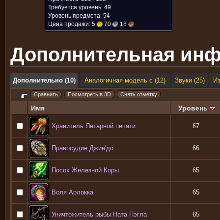
Требуется уровень: 49
Уровень предмета: 54
Цена продажи:
5
70
18
Дополнительная ин
Дополнительно (10)
Аналогичная модель с (12)
Звуки (25)
И
Имя
Уровень
Хранитель Янтарной печати
67
Правосудие Джин'до
66
Посох Железной Коры
65
Воля Арлокка
65
Уничтожитель рыбы Ната Пэгла
65