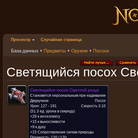
Просмотр
Случайная страница
База данных
Предметы
Оружие
Посохи
Найти лучше…
Сравнить
Найти лучше…
Сравнить
Светящийся посох Св
Светящийся посох Светлой рощи
Становится персональным при надевании
Двуручное
Посох
Урон: 127 - 191
Скорость
3.10
(51.3 ед. урона в секунду)
+29 к интеллекту
+15 к выносливости
+9 к духу
+15 Сопротивление силам природы
Прочность: 120 / 120