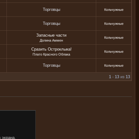
Торговцы
Кольчужные
Торговцы
Кольчужные
Запасные части
Кольчужные
Долина Аммен
Сразить Остроклыка!
Кольчужные
Плато Красного Облака
Торговцы
Кольчужные
1
-
13
из
13
 экрана.