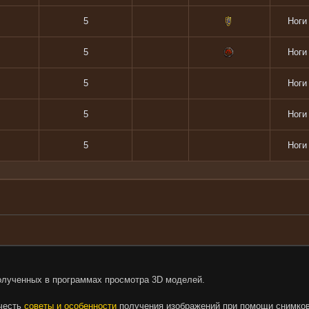
5
Ноги
5
Ноги
5
Ноги
5
Ноги
5
Ноги
олученных в программах просмотра 3D моделей.
очесть
советы и особенности
получения изображений при помощи снимков