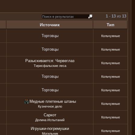
1
-
13
из
13
Источник
Тип
Торговцы
Кольчужные
Торговцы
Кольчужные
Разыскивается: Червеглаз
Кольчужные
Тирисфальские леса
Торговцы
Кольчужные
Торговцы
Кольчужные
Медные плетеные штаны
Кольчужные
Кузнечное дело
Саркот
Кольчужные
Долина Испытаний
Игрушки-погремушки
Кольчужные
Могильник