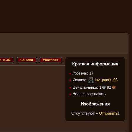
ь в 3D
Ссылки
Wowhead
ть в 3D
Ссылки
Wowhead
Краткая информация
Уровень: 17
Иконка:
inv_pants_03
Цена починки:
1
92
Нельзя распылить
Изображения
Отсутствуют –
Отправить
!