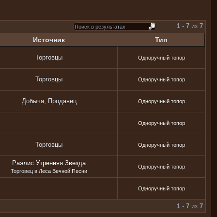
1
-
7
из
7
Источник
Тип
Торговцы
Одноручный топор
Торговцы
Одноручный топор
Добыча, Продавец
Одноручный топор
Одноручный топор
Торговцы
Одноручный топор
Раэлис Утренняя Звезда
Одноручный топор
Торговец в
Леса Вечной Песни
Одноручный топор
1
-
7
из
7