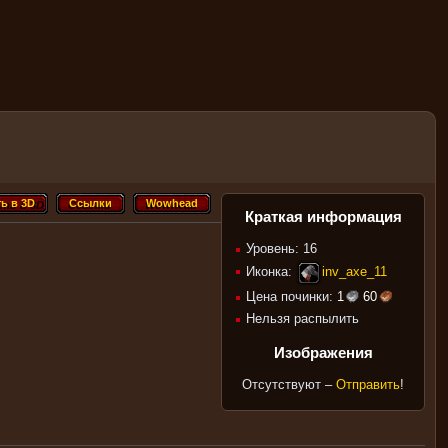
ь в 3D
Ссылки
Wowhead
ть в 3D
Ссылки
Wowhead
Краткая информация
Уровень: 16
Иконка:
inv_axe_11
Цена починки:
1
60
Нельзя распылить
Изображения
Отсутствуют –
Отправить
!