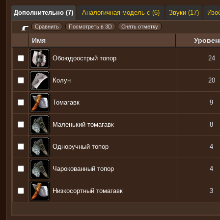
Дополнительно (7)
Аналогичная модель с (6)
Звуки (17)
Изо
Имя
Уровен
Обоюдоострый топор
24
Колун
20
Томагавк
9
Маленький томагавк
8
Одноручный топор
4
Чарокованный топор
4
Низкосортный томагавк
3