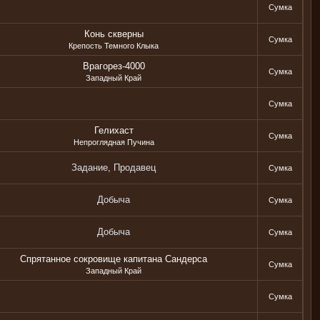
Сумка
Конь скверны
Сумка
Крепость Темного Клыка
Врагорез-4000
Сумка
Западный Край
Сумка
Гелихаст
Сумка
Непроглядная Пучина
Задание, Продавец
Сумка
Добыча
Сумка
Добыча
Сумка
Спрятанное сокровище капитана Сандерса
Сумка
Западный Край
Сумка