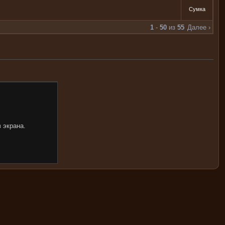
Сумка
1
-
50
из
55
Далее ›
 экрана.