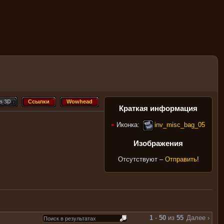
в 3D
Ссылки
Wowhead
 в 3D
Ссылки
Wowhead
Краткая информация
Иконка:
inv_misc_bag_05
Изображения
Отсутствуют –
Отправить
!
1
-
50
из
55
Далее ›