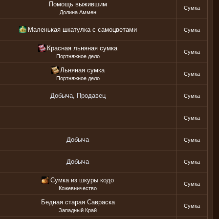
Помощь выжившим
Сумка
Долина Аммен
Маленькая шкатулка с самоцветами
Сумка
Красная льняная сумка
Сумка
Портняжное дело
Льняная сумка
Сумка
Портняжное дело
Добыча, Продавец
Сумка
Сумка
Добыча
Сумка
Добыча
Сумка
Сумка из шкуры кодо
Сумка
Кожевничество
Бедная старая Савраска
Сумка
Западный Край