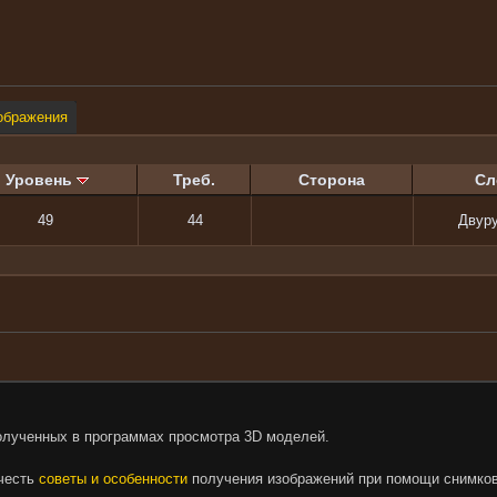
ображения
Уровень
Треб.
Сторона
Сл
49
44
Двур
олученных в программах просмотра 3D моделей.
очесть
советы и особенности
получения изображений при помощи снимков