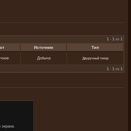
1
-
1
из
1
от
Источник
Тип
учное
Добыча
Двуручный топор
1
-
1
из
1
 экрана.