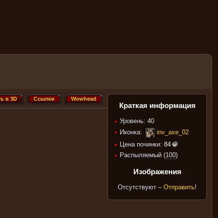
ь в 3D
Ссылки
Wowhead
ть в 3D
Ссылки
Wowhead
Краткая информация
Уровень: 40
Иконка:
inv_axe_02
Цена починки:
84
Распыляемый (
100
)
Изображения
Отсутствуют –
Отправить
!