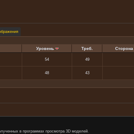
ображения
Уровень
Треб.
Сторона
54
49
48
43
олученных в программах просмотра 3D моделей.