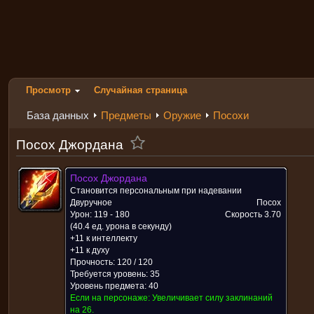
Просмотр
Случайная страница
База данных
Предметы
Оружие
Посохи
Посох Джордана
Посох Джордана
Становится персональным при надевании
Двуручное
Посох
Урон: 119 - 180
Скорость
3.70
(40.4 ед. урона в секунду)
+11 к интеллекту
+11 к духу
Прочность: 120 / 120
Требуется уровень: 35
Уровень предмета: 40
Если на персонаже:
Увеличивает силу заклинаний
на 26.