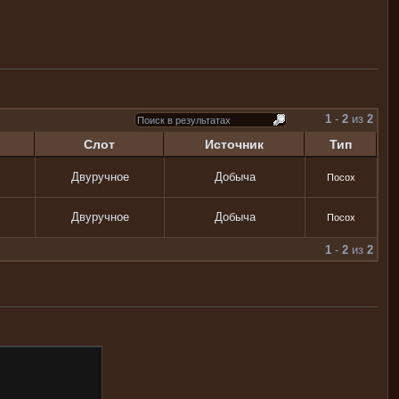
1
-
2
из
2
Слот
Источник
Тип
Двуручное
Добыча
Посох
Двуручное
Добыча
Посох
1
-
2
из
2