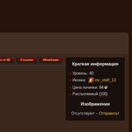
ь в 3D
Ссылки
Wowhead
ть в 3D
Ссылки
Wowhead
Краткая информация
Уровень: 40
Иконка:
inv_staff_13
Цена починки:
84
Распыляемый (
100
)
Изображения
Отсутствуют –
Отправить
!