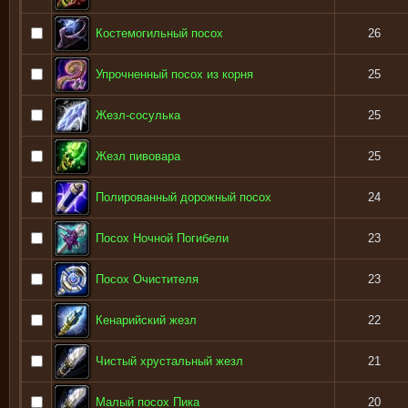
Костемогильный посох
26
Упрочненный посох из корня
25
Жезл-сосулька
25
Жезл пивовара
25
Полированный дорожный посох
24
Посох Ночной Погибели
23
Посох Очистителя
23
Кенарийский жезл
22
Чистый хрустальный жезл
21
Малый посох Пика
20