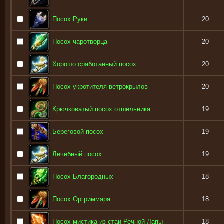
Посох Руки
20
Посох чаротворца
20
Хорошо сработанный посох
20
Посох укротителя ветрокрылов
20
Крючковатый посох отшельника
19
Береговой посох
19
Лечебный посох
19
Посох Благородных
18
Посох Оргриммара
18
Посох мистика из стаи Речной Лапы
18