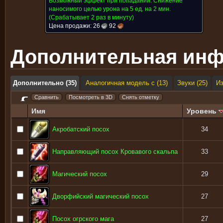
Возможный эффект при попадании:
Снижение
наносимого целью урона на 5 ед. на 2 мин.
(Срабатывает 2 раз в минуту)
Цена продажи:
26
92
Дополнительная ин
Дополнительно (35)
Аналогичная модель с (13)
Звуки (25)
И
Имя
Уровень
Акробатский посох
34
Направляющий посох Кровавого скальпа
33
Магический посох
29
Дворфийский магический посох
27
Посох огрского мага
27