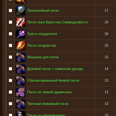
Пеноплюйный посох
17
Посох мага Братства Справедливости
16
Трость воздаятеля
16
Посох колдовства
15
Мешалка для котла
15
Дубовый посох с символом дрозда
14
Сбалансированный боевой посох
13
Посох из темной древесины
13
Прочный окованный посох
13
Посох из обдирай-корня
10