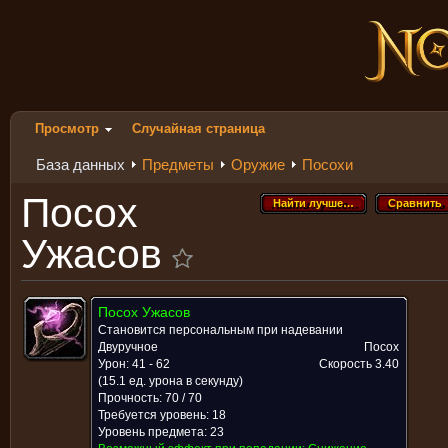
Просмотр
Случайная страница
База данных
Предметы
Оружие
Посохи
Посох
Найти лучше…
Сравнить
Найти лучше…
Сравнить
Ужасов
Посох Ужасов
Становится персональным при надевании
Двуручное
Посох
Урон: 41 - 62
Скорость
3.40
(15.1 ед. урона в секунду)
Прочность: 70 / 70
Требуется уровень: 18
Уровень предмета: 23