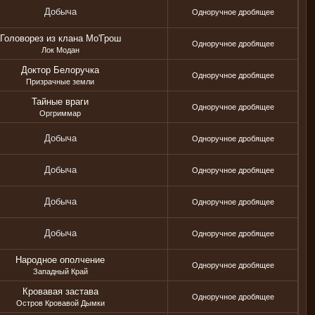
Добыча
Одноручное дробящее
Головорез из клана Мо'Грош
Одноручное дробящее
Лок Модан
Доктор Белоручка
Одноручное дробящее
Призрачные земли
Тайные враги
Одноручное дробящее
Оргриммар
Добыча
Одноручное дробящее
Добыча
Одноручное дробящее
Добыча
Одноручное дробящее
Добыча
Одноручное дробящее
Народное ополчение
Одноручное дробящее
Западный Край
Кровавая застава
Одноручное дробящее
Остров Кровавой Дымки