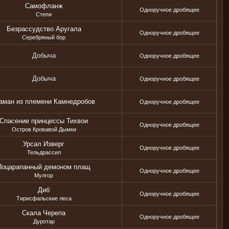
Самофланж
Одноручное дробящее
Степи
Безрассудство Аругала
Одноручное дробящее
Серебряный бор
Добыча
Одноручное дробящее
Добыча
Одноручное дробящее
ман из племени Камнедробов
Одноручное дробящее
Спасение принцессы Тихвои
Одноручное дробящее
Остров Кровавой Дымки
Урсал Изверг
Одноручное дробящее
Тельдрассил
Поцарапанный демоном плащ
Одноручное дробящее
Мулгор
Диб
Одноручное дробящее
Тирисфальские леса
Скала Черепа
Одноручное дробящее
Дуротар