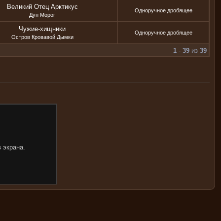
Великий Отец Арктикус
Одноручное дробящее
Дун Морог
Чужие-хищники
Одноручное дробящее
Остров Кровавой Дымки
1
-
39
из
39
 экрана.