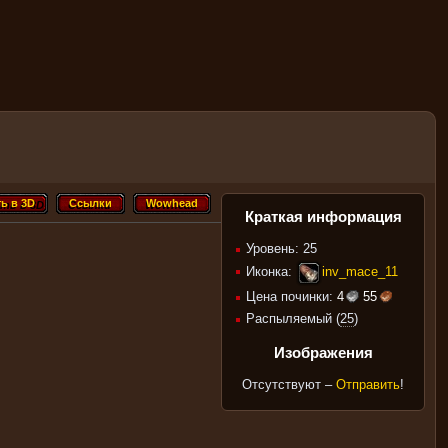
ь в 3D
Ссылки
Wowhead
ть в 3D
Ссылки
Wowhead
Краткая информация
Уровень: 25
Иконка:
inv_mace_11
Цена починки:
4
55
Распыляемый (
25
)
Изображения
Отсутствуют –
Отправить
!