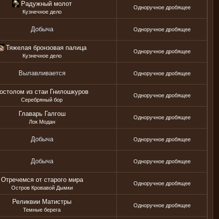
Радужный молот
Одноручное дробящее
Кузнечное дело
Добыча
Одноручное дробящее
Тяжелая бронзовая палица
Одноручное дробящее
Кузнечное дело
Вылавливается
Одноручное дробящее
остолом из стаи Гнилошкуров
Одноручное дробящее
Серебряный бор
Главарь Галгош
Одноручное дробящее
Лок Модан
Добыча
Одноручное дробящее
Добыча
Одноручное дробящее
Отречемся от старого мира
Одноручное дробящее
Остров Кровавой Дымки
Реликвии Матистры
Одноручное дробящее
Темные берега