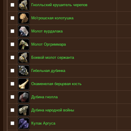
Гнолльский крушитель черепов
Мо'грошская колотушка
Молот вурдалака
Молот Оргриммара
Боевой молот сержанта
Гибельная дубинка
Окаменелая берцовая кость
Дубина гнолла
Дубина народной войны
Кулак Аргуса