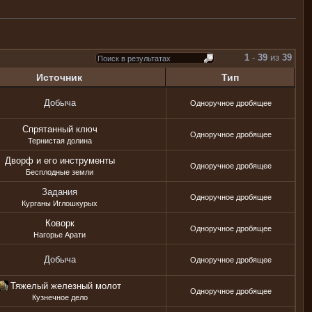
1
-
39
из
39
Источник
Тип
Добыча
Одноручное дробящее
Спрятанный ключ
Одноручное дробящее
Тернистая долина
Дворф и его инструменты
Одноручное дробящее
Бесплодные земли
Задания
Одноручное дробящее
Курганы Иглошкурых
Коворк
Одноручное дробящее
Нагорье Арати
Добыча
Одноручное дробящее
Тяжелый железный молот
Одноручное дробящее
Кузнечное дело