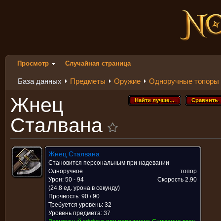
Просмотр
Случайная страница
База данных
Предметы
Оружие
Одноручные топоры
Жнец
Найти лучше…
Сравнить
Найти лучше…
Сравнить
Сталвана
Жнец Сталвана
Становится персональным при надевании
Одноручное
топор
Урон: 50 - 94
Скорость
2.90
(24.8 ед. урона в секунду)
Прочность: 90 / 90
Требуется уровень: 32
Уровень предмета: 37