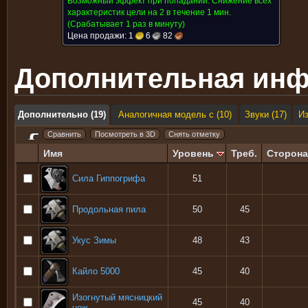
Возможный эффект при попадании:
Снижение всех
характеристик цели на 2 в течение 1 мин.
(Срабатывает 1 раз в минуту)
Цена продажи:
1
6
82
Дополнительная ин
Дополнительно (19)
Аналогичная модель с (10)
Звуки (17)
И
Имя
Уровень
Треб.
Сторона
Сила Гиппогрифа
51
Продольная пила
50
45
Укус Зимы
48
43
Кайло 5000
45
40
Изогнутый мясницкий
45
40
нож