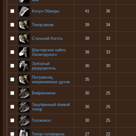
Колун Обжоры
41
36
Топор-резак
39
34
Стальной Коготь
38
33
Шахтерское кайло
38
33
Лопаторукого
Зубчатый
36
30
разрушитель
Полумесяц
35
неприкаянных духов
Виброклинок
30
25
Зазубренный боевой
30
25
топор
Головокол
30
25
Топор головореза
27
22