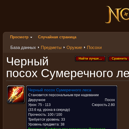
Просмотр
Случайная страница
База данных
Предметы
Оружие
Посохи
Черный
Найти лучше…
Сравнить
Найти лучше…
Сравнить
посох Сумеречного л
Черный посох Сумеречного леса
Становится персональным при надевании
Двуручное
Посох
Урон: 75 - 113
Скорость
2.80
(33.6 ед. урона в секунду)
Прочность: 100 / 100
Требуется уровень: 33
Уровень предмета: 38