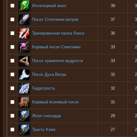
Иллюзорный жезл
39
3
Посох Сплетения ветров
37
3
Тренировочная палка Локси
36
3
Корявый посох Советника
33
2
Посох хранителя мудрости
33
2
Посох Духа Ветра
32
2
Гидротрость
32
2
Корявый ясеневый посох
31
2
Жезл сноходца
29
2
Трость Кэма
27
2