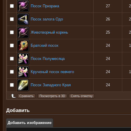
Посох Призрака
27
2
Посох залога Одо
26
2
Животворный корень
25
2
Братский посох
24
1
Посох Полумесяца
24
Крученый посох певчего
24
1
Посох Западного Края
24
Добавить
Добавить изображение