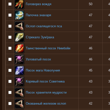
Головорез вождя
50
4
Палочка знахаря
47
4
Ослоп скалящегося пса
47
4
Стрекало Зум'раха
47
4
Таинственный посох Нимбойи
46
Узловатый посох
46
4
Посох мага Новолуния
45
4
Корявый посох Советника
43
3
Посох хранителя мудрости
43
3
Окованный железом ослоп
42
3