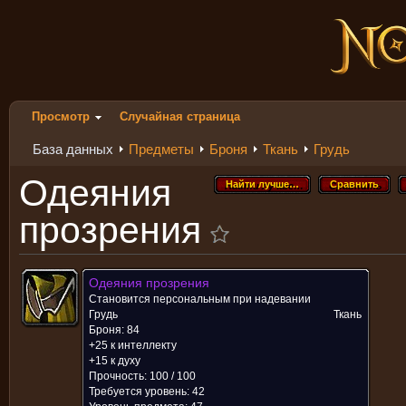
Просмотр
Случайная страница
База данных
Предметы
Броня
Ткань
Грудь
Одеяния
Найти лучше…
Сравнить
Найти лучше…
Сравнить
прозрения
Одеяния прозрения
Становится персональным при надевании
Грудь
Ткань
Броня: 84
+25 к интеллекту
+15 к духу
Прочность: 100 / 100
Требуется уровень: 42